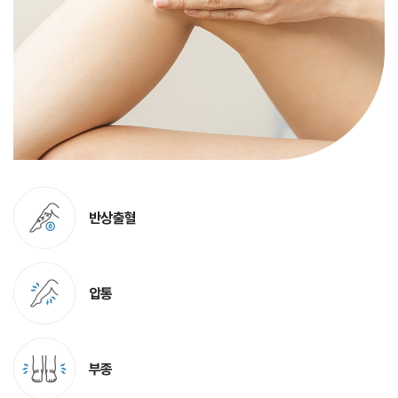
반상출혈
압통
부종