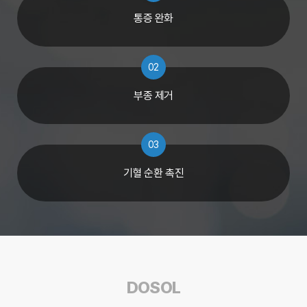
통증 완화
02
부종 제거
03
기혈 순환 촉진
DOSOL