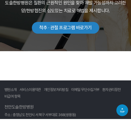
도솔한방병원은 질환의 근원적인 원인을 찾아 재발 가능성까지 고려한
양/한방협진의 심도있는 치료로 해법을 제시합니다.
척추 · 관절 프로그램 바로가기
병원소개
서비스이용약관
개인정보처리방침
이메일 무단수집거부
환자권리장전
비급여 항목
천안도솔한방병원
주소 : 충청남도 천안시 서북구 서부대로 368(쌍용동)
대표 : 김영준
사업자등록번호 : 456-91-01627