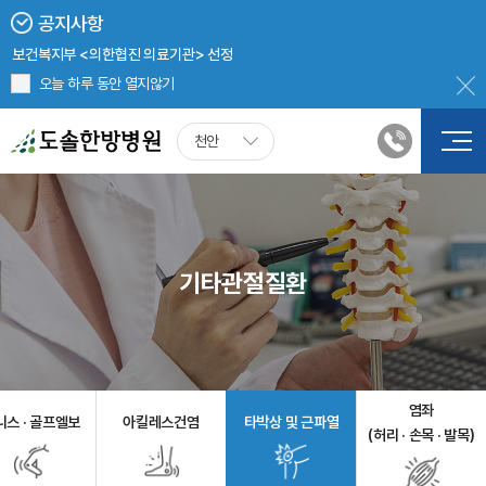
천안도솔한방병원 8월 진료 안내
공지사항
2024년 5월 20일부터 병원 진료 시, 신분증 확인 의무화
보건복지부 <의한협진 의료기관> 선정
천안도솔한방병원 첩약(한약) 처방 시, 건강보험 적용
오늘 하루 동안 열지않기
천안
기타관절질환
염좌
니스 · 골프엘보
아킬레스건염
타박상 및 근파열
(허리 · 손목 · 발목)