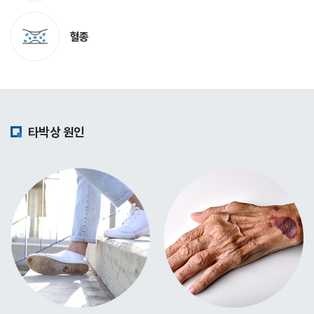
혈종
타박상 원인