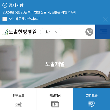
공지사항
천안도솔한방병원 8월 진료 안내
2024년 5월 20일부터 병원 진료 시, 신분증 확인 의무화
보건복지부 <의한협진 의료기관> 선정
오늘 하루 동안 열지않기
천안도솔한방병원 첩약(한약) 처방 시, 건강보험 적용
천안
도솔채널
언론보도
홍보영상
월간도솔